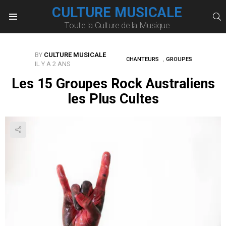
CULTURE MUSICALE
S
Toute la Culture de la Musique
Menu
BY
CULTURE MUSICALE
,
CHANTEURS
GROUPES
IL Y A 2 ANS
Les 15 Groupes Rock Australiens
les Plus Cultes