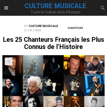
CULTURE MUSICALE
S
Toute la Culture de la Musique
Menu
BY
CULTURE MUSICALE
CHANTEURS
IL Y A 3 ANS
Les 25 Chanteurs Français les Plus
Connus de l’Histoire